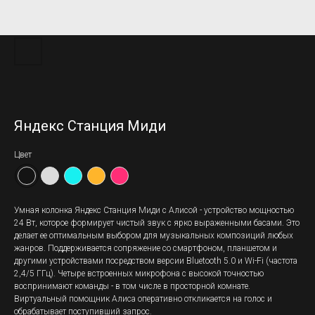
Яндекс Станция Миди
Цвет
Умная колонка Яндекс Станция Миди с Алисой - устройство мощностью
24 Вт, которое формирует чистый звук с ярко выраженными басами. Это
делает ее оптимальным выбором для музыкальных композиций любых
жанров. Поддерживается сопряжение со смартфоном, планшетом и
другими устройствами посредством версии Bluetooth 5.0 и Wi-Fi (частота
2,4/5 ГГц). Четыре встроенных микрофона с высокой точностью
воспринимают команды - в том числе в просторной комнате.
Виртуальный помощник Алиса оперативно откликается на голос и
обрабатывает поступивший запрос.