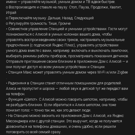
имени — управляйте музыкой, умным домом и ТВ вдвое быстрее.
o Воспроизводите и ставьте на паузу: Стоп, Пауза, Продолжи, Хватит,
Играй
o Переключайте музыку: Дальше, Назад, Следующий
o Регулируйте громкость: Тише, Громче
• Совместное управление Станцией и умными устройствами. Гости могут
познакомиться с Алисой в умных колонках вашего дома, чтобы
управлять воспроизведением своих треков, настраивать музыкальные
предпочтения (с подпиской Яндекс Плюс), управлять устройствами
умного дома вместе с вами, например: включать и выключать лампочки,
выбирать режимы работы приборов, просматривать показания датчиков.
Отправьте приглашение своим близким в приложении Дом с Алисой — и
они получат доступ ко всем умным устройствам и Станции.
• Станция Макс может управлять умным домом через Wi-Fi и/или Zigbee
.
• Радионяня в Станции станет отличным помощником для родителей.
Алиса не пропустит и шороха — любой звук в детской тут же передаст вам
на телефон.
• Функция «Шепот». С Алисой можно говорить шепотом, например, чтобы
не разбудить близких. Если обратиться к Алисе шепотом, она тоже
понизит голос — точно так же, как это делают люди.
• На Станцию можно звонить из приложения Дом с Алисой, из Яндекс
Мессенджера или с другой станции. Это выручит, когда не получается
дозвониться на телефоны домашних, и очень удобно, если решили
поговорить со всей семьей сразу.