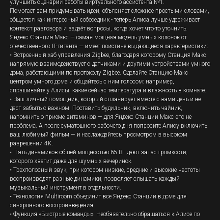
улучшить сценарии работы виртуального ассистента №1.
Помогает вам придумывать идеи, объясняет сложное простыми словами,
общается как интересный собеседник - теперь Алиса лучше удерживает
контекст разговора и задаёт вопросы, когда хочет что-то уточнить.
Яндекс Станция Макс — самая мощная модель умных колонок от
отечественного IT-гиганта — имеет поистине выдающиеся характеристики:
• Встроенный хаб управления Zigbee, благодаря которому Станция Макс
напрямую взаимодействует с датчиками и другими устройствами умного
дома, работающими по протоколу Zigbee. Сделайте Станцию Макс
центром умного дома и общайтесь с ним голосом: например,
спрашивайте у Алисы, какие сейчас температура и влажность в комнате.
• Ваш личный помощник, который спланирует вместе с вами день и не
даст забыть о важном. Поставить будильник, включить чайник,
напомнить о приеме витаминов — для Яндекс Станции Макс это не
проблема. А после суматошного рабочего дня попросите Алису включить
ваш любимый фильм — и наслаждайтесь просмотром в высоком
разрешении 4К.
• Пять динамиков общей мощностью 65 Вт дают запас громкости,
которого хватит даже для шумных вечеринок.
• Трехполосный звук, при котором низкие, средние и высокие частоты
воспроизводят разные динамики, позволяет слышать каждый
музыкальный инструмент в отдельности.
• Технология Multiroom объединит все Яндекс Станции в доме для
синхронного воспроизведения.
• Функция «Быстрые команды». Необязательно обращаться к Алисе по