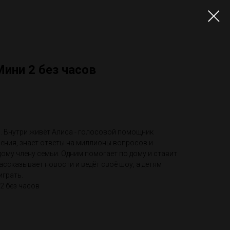
ини 2 без часов
. Внутри живёт Алиса - голосовой помощник
ения, знает ответы на миллионы вопросов и
дому члену семьи. Одним помогает по дому и ставит
ассказывает новости и ведёт своё шоу, а детям
играть.
2 без часов