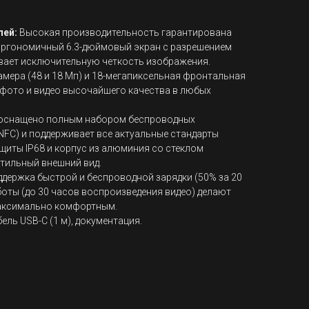
лей:
Высокая производительность гарантирована
Эргономичный 6.3-дюймовый экран с разрешением
вает исключительную четкость изображения.
мера (48 и 18 Мп) и 18-мегапиксельная фронтальная
фото и видео высочайшего качества в любых
оснащено полным набором беспроводных
, NFC) и поддерживает все актуальные стандарты
ащиты IP68 и корпус из алюминия со стеклом
тильный внешний вид.
держка быстрой и беспроводной зарядки (50% за 20
боты (до 30 часов воспроизведения видео) делают
аксимально комфортным.
ель USB-C (1 м), документация.