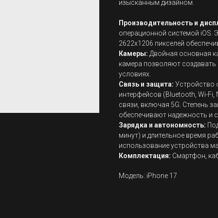
изысканным дизайном.
Производительность и дисп
операционной системой iOS. 
2622x1206 пикселей обеспечи
Камеры:
Двойная основная ка
камера позволяют создавать 
условиях.
Связь и защита:
Устройство 
интерфейсов (Bluetooth, Wi-Fi
связи, включая 5G. Степень з
обеспечивают надежность и с
Зарядка и автономность:
Под
минут) и длительное время ра
использование устройства м
Комплектация:
Смартфон, каб
Модель: iPhone 17